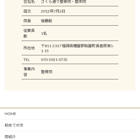
会社名
さくら通り整骨院・整体院
設立
2012年7月2日
院長
後藤航
従業員
1名
数
〒811-2317 福岡県糟屋郡粕屋町長者原東1-
所在地
1-15
TEL
070-5021-0735
事業内
整骨院
容
HOME
初めての方
院紹介