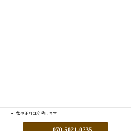
から長者原交差点へ向かってください。
Consultation Hours
受付時間
受付時間
月
火
水
木
金
土
日
8:30 〜 19:00
●
●
●
●
●
ー
ー
8:30 〜 14:00
ー
ー
ー
ー
ー
●
ー
日・祝日は休診です。
盆や正月は変動します。
070-5021-0735