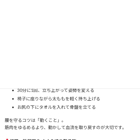
腰が固まる原因
長時間同じ姿勢を続けると、股関節と骨盤まわりの血流が悪化
し、腰の筋肉に負担が集中します。
これが「デスクワーク腰痛」の根本原因です。
改善のポイント
30分に1回、立ち上がって姿勢を変える
椅子に座りながら太ももを軽く持ち上げる
お尻の下にタオルを入れて骨盤を立てる
腰を守るコツは「動くこと」。
筋肉をゆるめるより、動かして血流を取り戻すのが大切です。