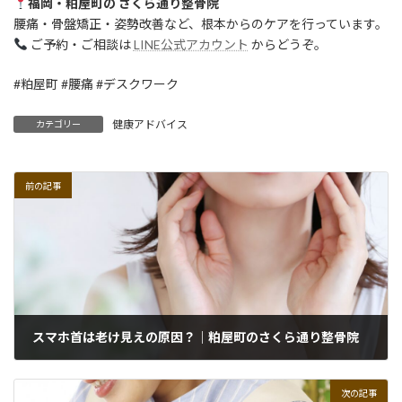
福岡・粕屋町の さくら通り整骨院
腰痛・骨盤矯正・姿勢改善など、根本からのケアを行っています。
ご予約・ご相談は
LINE公式アカウント
からどうぞ。
#粕屋町 #腰痛 #デスクワーク
健康アドバイス
カテゴリー
前の記事
スマホ首は老け見えの原因？｜粕屋町のさくら通り整骨院
2025年11月8日
次の記事